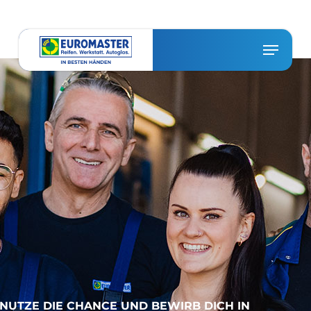
Skip
to
main
Menu
Close
content
Menu
NUTZE DIE CHANCE UND BEWIRB DICH IN